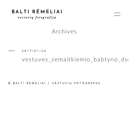
Archives
2017/01/24
PAGRINDINIS
vestuves_zemaitkiemio_babtyno_d
APIE
© BALTI RĖMELIAI | VESTUVIŲ FOTOGRAFAS
ISTORIJOS
KAINOS
SUSISIEKIME