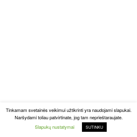
Tinkamam svetainės veikimui užtikrinti yra naudojami slapukai.
Naršydami toliau patvirtinate, jog tam neprieštaraujate.
Slapukų nustatymai
SUTINKU