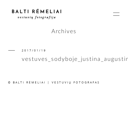
Archives
2017/01/19
PAGRINDINIS
vestuves_sodyboje_justina_august
APIE
© BALTI RĖMELIAI | VESTUVIŲ FOTOGRAFAS
ISTORIJOS
KAINOS
SUSISIEKIME