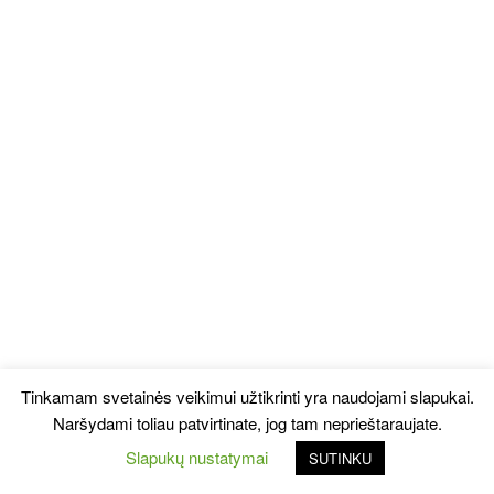
Tinkamam svetainės veikimui užtikrinti yra naudojami slapukai.
Naršydami toliau patvirtinate, jog tam neprieštaraujate.
Slapukų nustatymai
SUTINKU