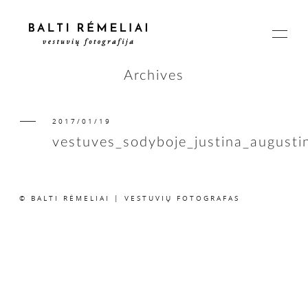
Archives
2017/01/19
PAGRINDINIS
vestuves_sodyboje_justina_august
APIE
© BALTI RĖMELIAI | VESTUVIŲ FOTOGRAFAS
ISTORIJOS
KAINOS
SUSISIEKIME