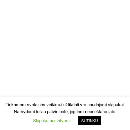
Tinkamam svetainės veikimui užtikrinti yra naudojami slapukai.
Naršydami toliau patvirtinate, jog tam neprieštaraujate.
Slapukų nustatymai
SUTINKU