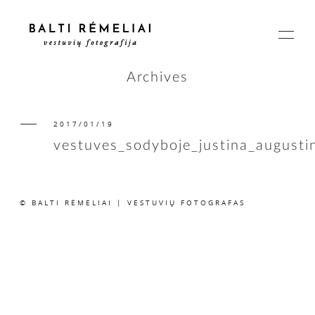
Archives
2017/01/19
PAGRINDINIS
vestuves_sodyboje_justina_august
APIE
© BALTI RĖMELIAI | VESTUVIŲ FOTOGRAFAS
ISTORIJOS
KAINOS
SUSISIEKIME