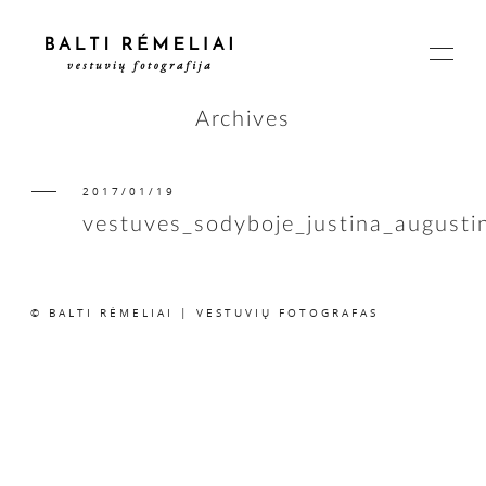
Archives
2017/01/19
PAGRINDINIS
vestuves_sodyboje_justina_august
APIE
© BALTI RĖMELIAI | VESTUVIŲ FOTOGRAFAS
ISTORIJOS
KAINOS
SUSISIEKIME