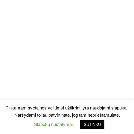
Tinkamam svetainės veikimui užtikrinti yra naudojami slapukai.
Naršydami toliau patvirtinate, jog tam neprieštaraujate.
Slapukų nustatymai
SUTINKU