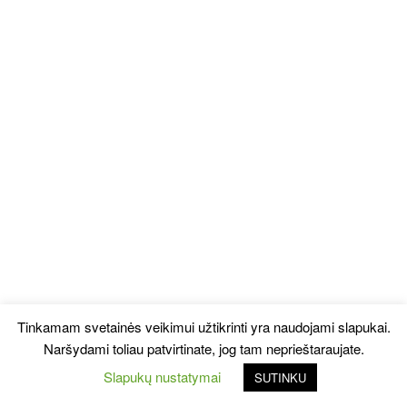
Tinkamam svetainės veikimui užtikrinti yra naudojami slapukai.
Naršydami toliau patvirtinate, jog tam neprieštaraujate.
Slapukų nustatymai
SUTINKU