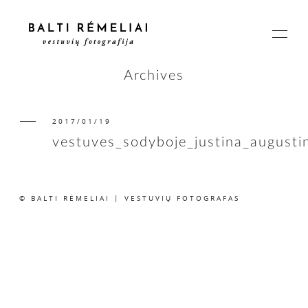
Archives
2017/01/19
PAGRINDINIS
vestuves_sodyboje_justina_august
APIE
© BALTI RĖMELIAI | VESTUVIŲ FOTOGRAFAS
ISTORIJOS
KAINOS
SUSISIEKIME