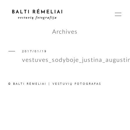
Archives
2017/01/19
PAGRINDINIS
vestuves_sodyboje_justina_august
APIE
© BALTI RĖMELIAI | VESTUVIŲ FOTOGRAFAS
ISTORIJOS
KAINOS
SUSISIEKIME