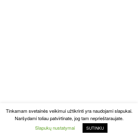
Tinkamam svetainės veikimui užtikrinti yra naudojami slapukai.
Naršydami toliau patvirtinate, jog tam neprieštaraujate.
Slapukų nustatymai
SUTINKU