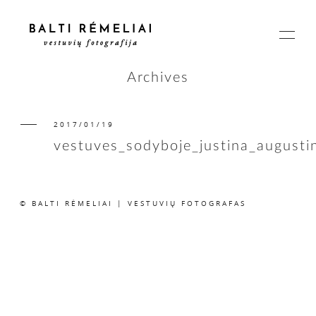
Archives
2017/01/19
PAGRINDINIS
vestuves_sodyboje_justina_august
APIE
© BALTI RĖMELIAI | VESTUVIŲ FOTOGRAFAS
ISTORIJOS
KAINOS
SUSISIEKIME