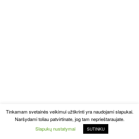
Tinkamam svetainės veikimui užtikrinti yra naudojami slapukai.
Naršydami toliau patvirtinate, jog tam neprieštaraujate.
Slapukų nustatymai
SUTINKU