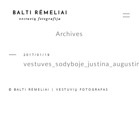
Archives
2017/01/19
PAGRINDINIS
vestuves_sodyboje_justina_august
APIE
© BALTI RĖMELIAI | VESTUVIŲ FOTOGRAFAS
ISTORIJOS
KAINOS
SUSISIEKIME