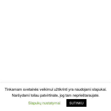
Tinkamam svetainės veikimui užtikrinti yra naudojami slapukai.
Naršydami toliau patvirtinate, jog tam neprieštaraujate.
Slapukų nustatymai
SUTINKU