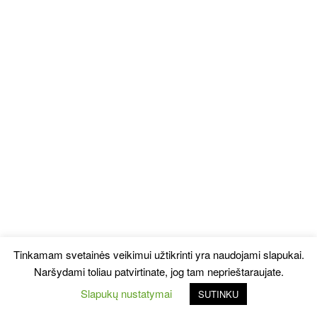
Tinkamam svetainės veikimui užtikrinti yra naudojami slapukai.
Naršydami toliau patvirtinate, jog tam neprieštaraujate.
Slapukų nustatymai
SUTINKU