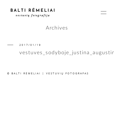
Archives
2017/01/19
PAGRINDINIS
vestuves_sodyboje_justina_august
APIE
© BALTI RĖMELIAI | VESTUVIŲ FOTOGRAFAS
ISTORIJOS
KAINOS
SUSISIEKIME