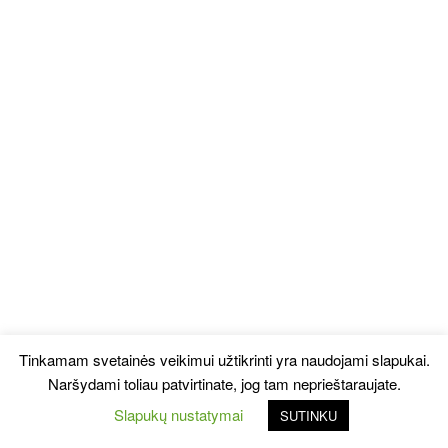
Tinkamam svetainės veikimui užtikrinti yra naudojami slapukai.
Naršydami toliau patvirtinate, jog tam neprieštaraujate.
Slapukų nustatymai
SUTINKU