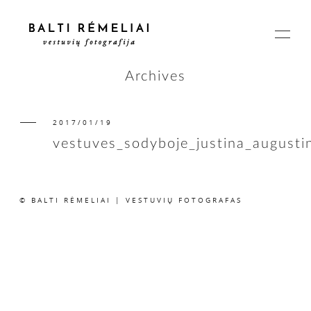
Archives
2017/01/19
PAGRINDINIS
vestuves_sodyboje_justina_august
APIE
© BALTI RĖMELIAI | VESTUVIŲ FOTOGRAFAS
ISTORIJOS
KAINOS
SUSISIEKIME