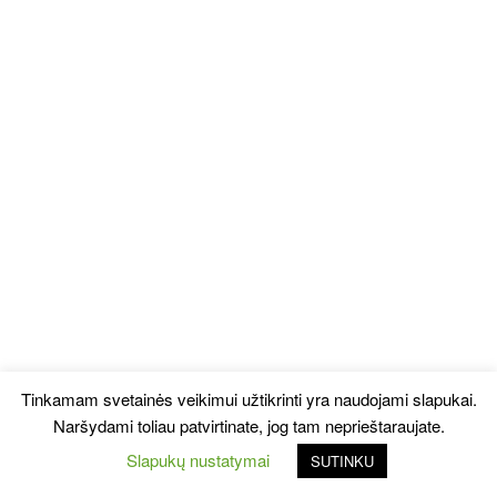
Tinkamam svetainės veikimui užtikrinti yra naudojami slapukai.
Naršydami toliau patvirtinate, jog tam neprieštaraujate.
Slapukų nustatymai
SUTINKU