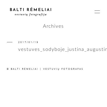
Archives
2017/01/19
PAGRINDINIS
vestuves_sodyboje_justina_august
APIE
© BALTI RĖMELIAI | VESTUVIŲ FOTOGRAFAS
ISTORIJOS
KAINOS
SUSISIEKIME