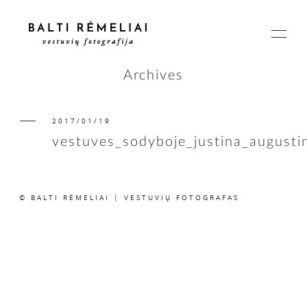
Archives
2017/01/19
PAGRINDINIS
vestuves_sodyboje_justina_august
APIE
© BALTI RĖMELIAI | VESTUVIŲ FOTOGRAFAS
ISTORIJOS
KAINOS
SUSISIEKIME