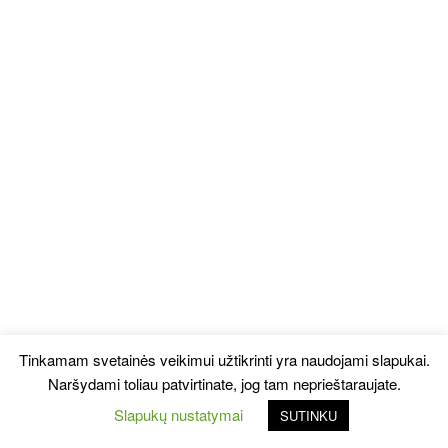
Tinkamam svetainės veikimui užtikrinti yra naudojami slapukai.
Naršydami toliau patvirtinate, jog tam neprieštaraujate.
Slapukų nustatymai
SUTINKU