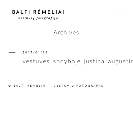
Archives
2017/01/19
PAGRINDINIS
vestuves_sodyboje_justina_august
APIE
© BALTI RĖMELIAI | VESTUVIŲ FOTOGRAFAS
ISTORIJOS
KAINOS
SUSISIEKIME