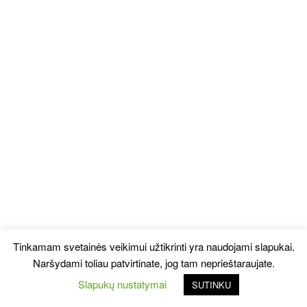
Tinkamam svetainės veikimui užtikrinti yra naudojami slapukai.
Naršydami toliau patvirtinate, jog tam neprieštaraujate.
Slapukų nustatymai
SUTINKU