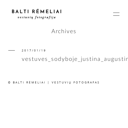
Archives
2017/01/19
PAGRINDINIS
vestuves_sodyboje_justina_august
APIE
© BALTI RĖMELIAI | VESTUVIŲ FOTOGRAFAS
ISTORIJOS
KAINOS
SUSISIEKIME