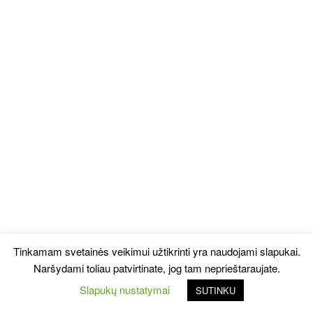
Tinkamam svetainės veikimui užtikrinti yra naudojami slapukai.
Naršydami toliau patvirtinate, jog tam neprieštaraujate.
Slapukų nustatymai
SUTINKU