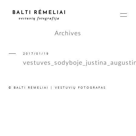
Archives
2017/01/19
PAGRINDINIS
vestuves_sodyboje_justina_august
APIE
© BALTI RĖMELIAI | VESTUVIŲ FOTOGRAFAS
ISTORIJOS
KAINOS
SUSISIEKIME