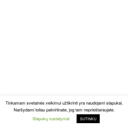
Tinkamam svetainės veikimui užtikrinti yra naudojami slapukai.
Naršydami toliau patvirtinate, jog tam neprieštaraujate.
Slapukų nustatymai
SUTINKU