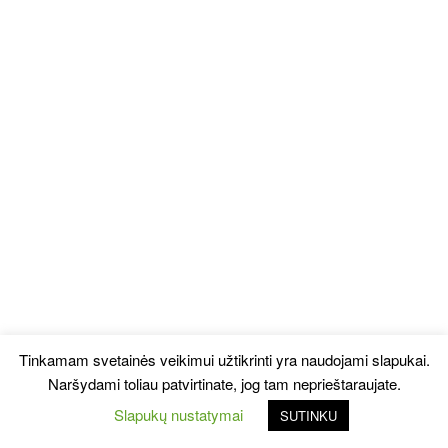
Tinkamam svetainės veikimui užtikrinti yra naudojami slapukai.
Naršydami toliau patvirtinate, jog tam neprieštaraujate.
Slapukų nustatymai
SUTINKU