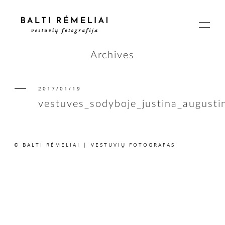
Archives
2017/01/19
PAGRINDINIS
vestuves_sodyboje_justina_august
APIE
© BALTI RĖMELIAI | VESTUVIŲ FOTOGRAFAS
ISTORIJOS
KAINOS
SUSISIEKIME