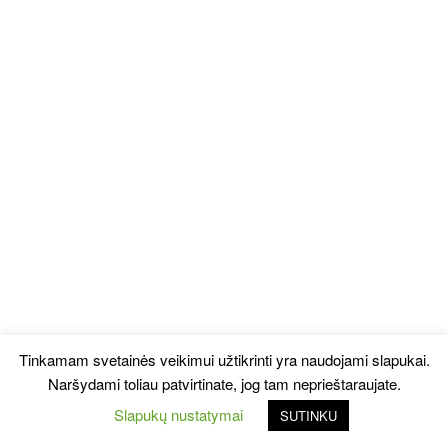
Tinkamam svetainės veikimui užtikrinti yra naudojami slapukai.
Naršydami toliau patvirtinate, jog tam neprieštaraujate.
Slapukų nustatymai
SUTINKU