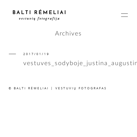
Archives
2017/01/19
PAGRINDINIS
vestuves_sodyboje_justina_august
APIE
© BALTI RĖMELIAI | VESTUVIŲ FOTOGRAFAS
ISTORIJOS
KAINOS
SUSISIEKIME