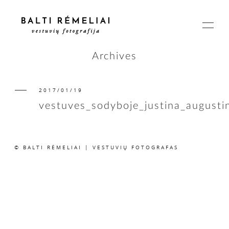
Archives
2017/01/19
PAGRINDINIS
vestuves_sodyboje_justina_august
APIE
© BALTI RĖMELIAI | VESTUVIŲ FOTOGRAFAS
ISTORIJOS
KAINOS
SUSISIEKIME