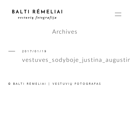
Archives
2017/01/19
PAGRINDINIS
vestuves_sodyboje_justina_august
APIE
© BALTI RĖMELIAI | VESTUVIŲ FOTOGRAFAS
ISTORIJOS
KAINOS
SUSISIEKIME