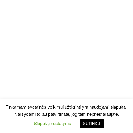
Tinkamam svetainės veikimui užtikrinti yra naudojami slapukai.
Naršydami toliau patvirtinate, jog tam neprieštaraujate.
Slapukų nustatymai
SUTINKU