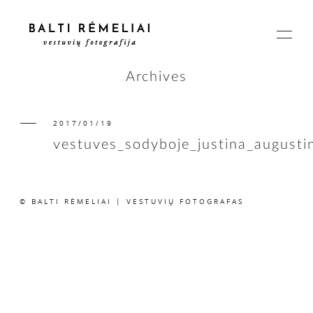
Archives
2017/01/19
PAGRINDINIS
vestuves_sodyboje_justina_august
APIE
© BALTI RĖMELIAI | VESTUVIŲ FOTOGRAFAS
ISTORIJOS
KAINOS
SUSISIEKIME