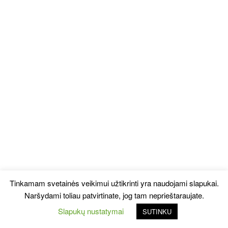
Tinkamam svetainės veikimui užtikrinti yra naudojami slapukai.
Naršydami toliau patvirtinate, jog tam neprieštaraujate.
Slapukų nustatymai
SUTINKU