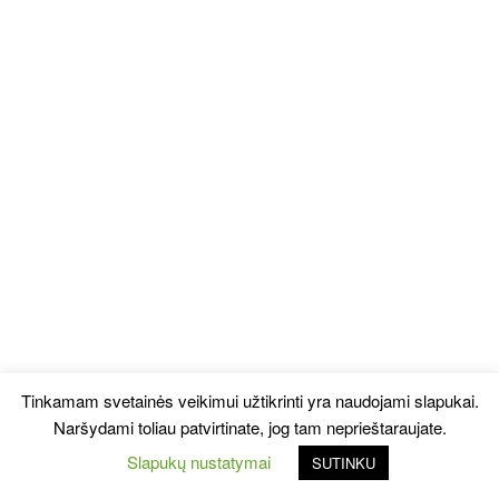
Tinkamam svetainės veikimui užtikrinti yra naudojami slapukai.
Naršydami toliau patvirtinate, jog tam neprieštaraujate.
Slapukų nustatymai
SUTINKU