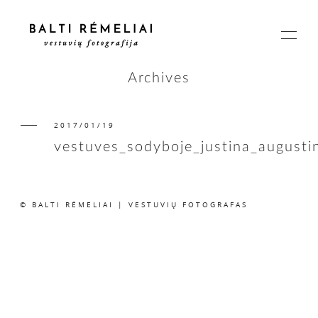
Archives
2017/01/19
PAGRINDINIS
vestuves_sodyboje_justina_august
APIE
© BALTI RĖMELIAI | VESTUVIŲ FOTOGRAFAS
ISTORIJOS
KAINOS
SUSISIEKIME