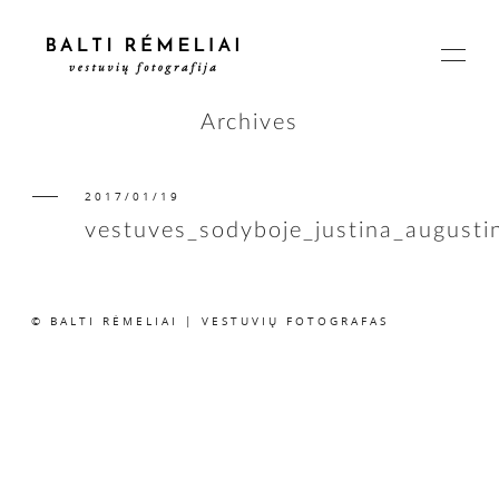
Archives
2017/01/19
PAGRINDINIS
vestuves_sodyboje_justina_august
APIE
© BALTI RĖMELIAI | VESTUVIŲ FOTOGRAFAS
ISTORIJOS
KAINOS
SUSISIEKIME