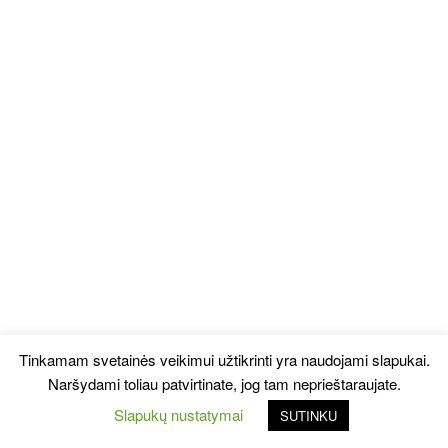
Tinkamam svetainės veikimui užtikrinti yra naudojami slapukai.
Naršydami toliau patvirtinate, jog tam neprieštaraujate.
Slapukų nustatymai
SUTINKU