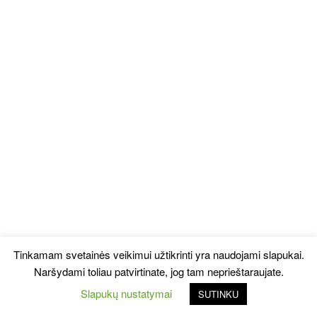
Tinkamam svetainės veikimui užtikrinti yra naudojami slapukai.
Naršydami toliau patvirtinate, jog tam neprieštaraujate.
Slapukų nustatymai
SUTINKU