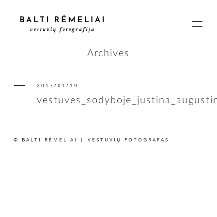
Archives
2017/01/19
PAGRINDINIS
vestuves_sodyboje_justina_august
APIE
© BALTI RĖMELIAI | VESTUVIŲ FOTOGRAFAS
ISTORIJOS
KAINOS
SUSISIEKIME