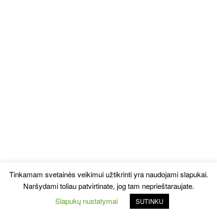
Tinkamam svetainės veikimui užtikrinti yra naudojami slapukai.
Naršydami toliau patvirtinate, jog tam neprieštaraujate.
Slapukų nustatymai
SUTINKU