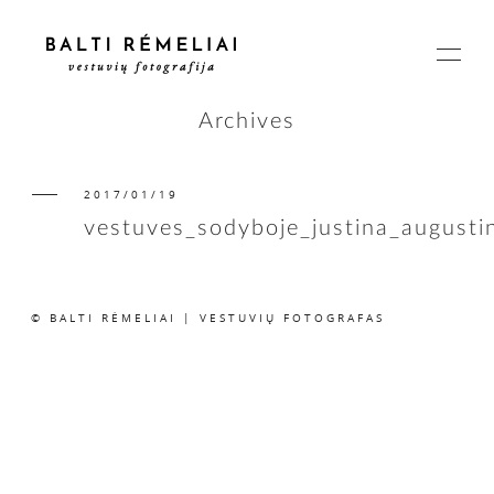
Archives
2017/01/19
PAGRINDINIS
vestuves_sodyboje_justina_august
APIE
© BALTI RĖMELIAI | VESTUVIŲ FOTOGRAFAS
ISTORIJOS
KAINOS
SUSISIEKIME