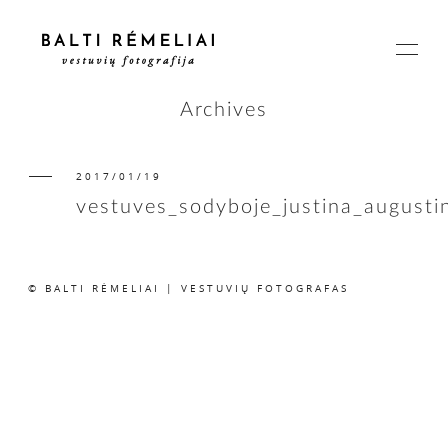
Archives
2017/01/19
PAGRINDINIS
vestuves_sodyboje_justina_august
APIE
© BALTI RĖMELIAI | VESTUVIŲ FOTOGRAFAS
ISTORIJOS
KAINOS
SUSISIEKIME