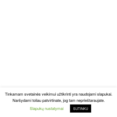
Tinkamam svetainės veikimui užtikrinti yra naudojami slapukai.
Naršydami toliau patvirtinate, jog tam neprieštaraujate.
Slapukų nustatymai
SUTINKU