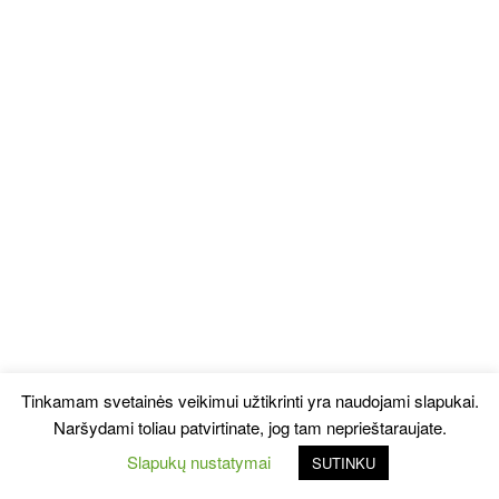
Tinkamam svetainės veikimui užtikrinti yra naudojami slapukai.
Naršydami toliau patvirtinate, jog tam neprieštaraujate.
Slapukų nustatymai
SUTINKU