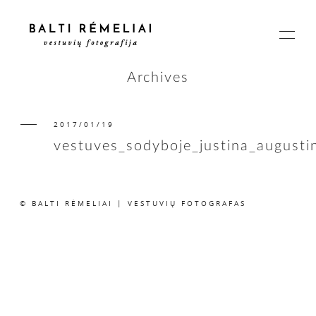
Archives
2017/01/19
PAGRINDINIS
vestuves_sodyboje_justina_august
APIE
© BALTI RĖMELIAI | VESTUVIŲ FOTOGRAFAS
ISTORIJOS
KAINOS
SUSISIEKIME