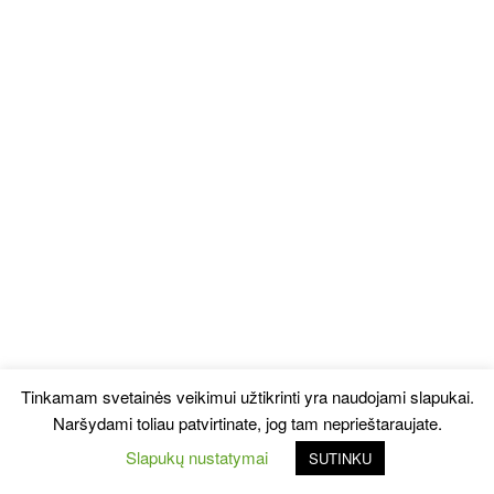
Tinkamam svetainės veikimui užtikrinti yra naudojami slapukai.
Naršydami toliau patvirtinate, jog tam neprieštaraujate.
Slapukų nustatymai
SUTINKU