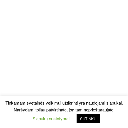
Tinkamam svetainės veikimui užtikrinti yra naudojami slapukai.
Naršydami toliau patvirtinate, jog tam neprieštaraujate.
Slapukų nustatymai
SUTINKU