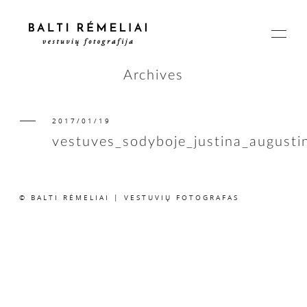
Archives
2017/01/19
PAGRINDINIS
vestuves_sodyboje_justina_august
APIE
© BALTI RĖMELIAI | VESTUVIŲ FOTOGRAFAS
ISTORIJOS
KAINOS
SUSISIEKIME