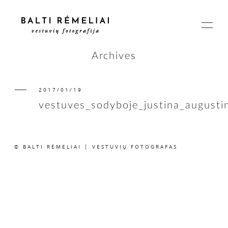
Archives
2017/01/19
PAGRINDINIS
vestuves_sodyboje_justina_august
APIE
© BALTI RĖMELIAI | VESTUVIŲ FOTOGRAFAS
ISTORIJOS
KAINOS
SUSISIEKIME