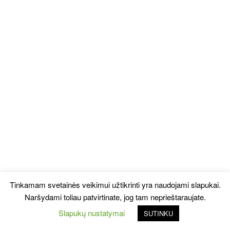
Tinkamam svetainės veikimui užtikrinti yra naudojami slapukai.
Naršydami toliau patvirtinate, jog tam neprieštaraujate.
Slapukų nustatymai
SUTINKU