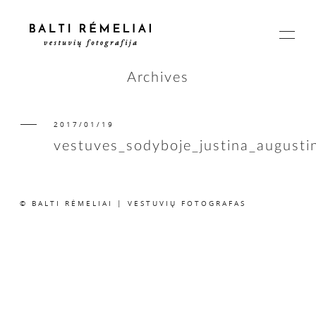
Archives
2017/01/19
PAGRINDINIS
vestuves_sodyboje_justina_august
APIE
© BALTI RĖMELIAI | VESTUVIŲ FOTOGRAFAS
ISTORIJOS
KAINOS
SUSISIEKIME