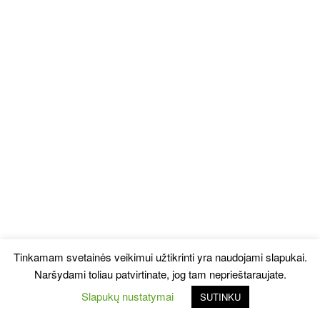
Tinkamam svetainės veikimui užtikrinti yra naudojami slapukai.
Naršydami toliau patvirtinate, jog tam neprieštaraujate.
Slapukų nustatymai
SUTINKU