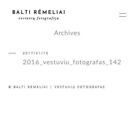
Archives
2017/01/15
PAGRINDINIS
2016_vestuviu_fotografas_142
APIE
© BALTI RĖMELIAI | VESTUVIŲ FOTOGRAFAS
ISTORIJOS
KAINOS
SUSISIEKIME