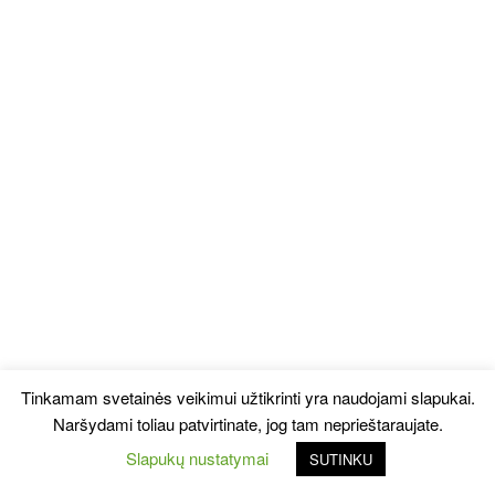
Tinkamam svetainės veikimui užtikrinti yra naudojami slapukai.
Naršydami toliau patvirtinate, jog tam neprieštaraujate.
Slapukų nustatymai
SUTINKU