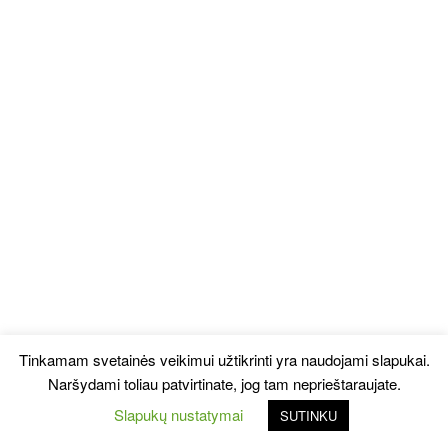
Tinkamam svetainės veikimui užtikrinti yra naudojami slapukai.
Naršydami toliau patvirtinate, jog tam neprieštaraujate.
Slapukų nustatymai
SUTINKU