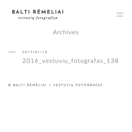
Archives
2017/01/15
PAGRINDINIS
2016_vestuviu_fotografas_138
APIE
© BALTI RĖMELIAI | VESTUVIŲ FOTOGRAFAS
ISTORIJOS
KAINOS
SUSISIEKIME