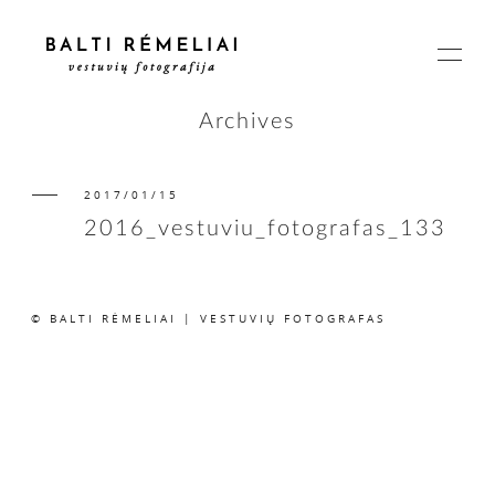
Archives
2017/01/15
PAGRINDINIS
2016_vestuviu_fotografas_133
APIE
© BALTI RĖMELIAI | VESTUVIŲ FOTOGRAFAS
ISTORIJOS
KAINOS
SUSISIEKIME