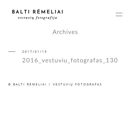
Archives
2017/01/15
PAGRINDINIS
2016_vestuviu_fotografas_130
APIE
© BALTI RĖMELIAI | VESTUVIŲ FOTOGRAFAS
ISTORIJOS
KAINOS
SUSISIEKIME