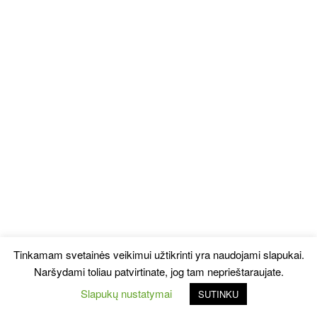
Tinkamam svetainės veikimui užtikrinti yra naudojami slapukai.
Naršydami toliau patvirtinate, jog tam neprieštaraujate.
Slapukų nustatymai
SUTINKU