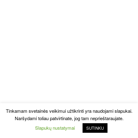
Tinkamam svetainės veikimui užtikrinti yra naudojami slapukai.
Naršydami toliau patvirtinate, jog tam neprieštaraujate.
Slapukų nustatymai
SUTINKU