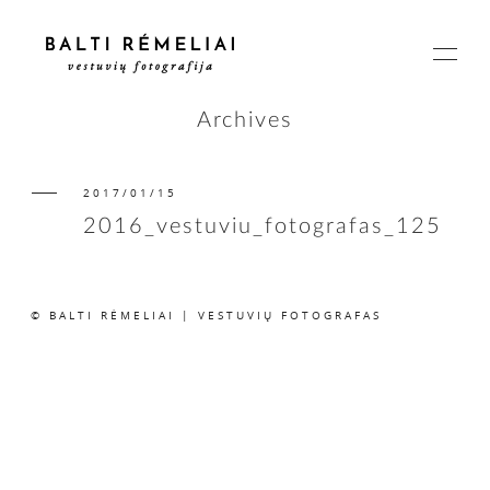
Archives
2017/01/15
PAGRINDINIS
2016_vestuviu_fotografas_125
APIE
© BALTI RĖMELIAI | VESTUVIŲ FOTOGRAFAS
ISTORIJOS
KAINOS
SUSISIEKIME