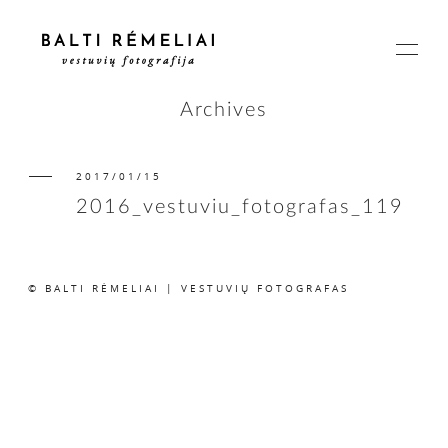
Archives
2017/01/15
PAGRINDINIS
2016_vestuviu_fotografas_119
APIE
© BALTI RĖMELIAI | VESTUVIŲ FOTOGRAFAS
ISTORIJOS
KAINOS
SUSISIEKIME