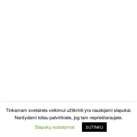
Tinkamam svetainės veikimui užtikrinti yra naudojami slapukai.
Naršydami toliau patvirtinate, jog tam neprieštaraujate.
Slapukų nustatymai
SUTINKU