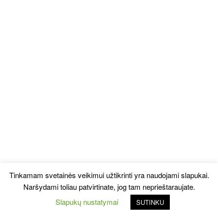
Tinkamam svetainės veikimui užtikrinti yra naudojami slapukai.
Naršydami toliau patvirtinate, jog tam neprieštaraujate.
Slapukų nustatymai
SUTINKU