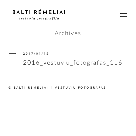
Archives
2017/01/15
PAGRINDINIS
2016_vestuviu_fotografas_116
APIE
© BALTI RĖMELIAI | VESTUVIŲ FOTOGRAFAS
ISTORIJOS
KAINOS
SUSISIEKIME