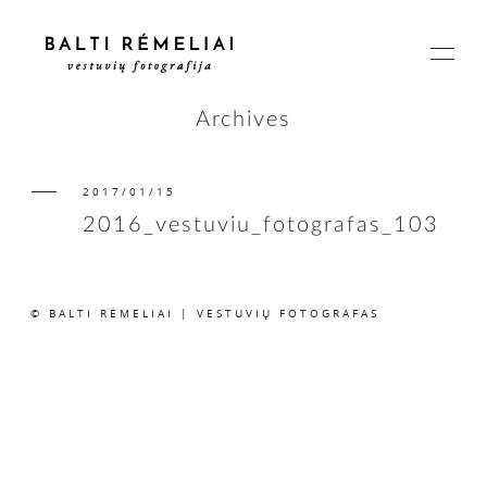
Archives
2017/01/15
PAGRINDINIS
2016_vestuviu_fotografas_103
APIE
© BALTI RĖMELIAI | VESTUVIŲ FOTOGRAFAS
ISTORIJOS
KAINOS
SUSISIEKIME