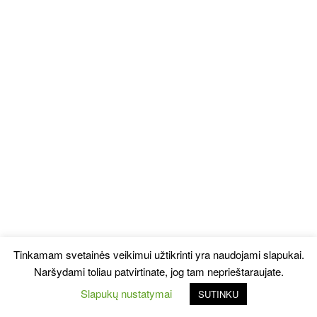
Tinkamam svetainės veikimui užtikrinti yra naudojami slapukai.
Naršydami toliau patvirtinate, jog tam neprieštaraujate.
Slapukų nustatymai
SUTINKU