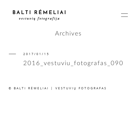
Archives
2017/01/15
PAGRINDINIS
2016_vestuviu_fotografas_090
APIE
© BALTI RĖMELIAI | VESTUVIŲ FOTOGRAFAS
ISTORIJOS
KAINOS
SUSISIEKIME