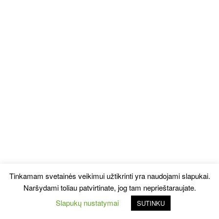
Tinkamam svetainės veikimui užtikrinti yra naudojami slapukai.
Naršydami toliau patvirtinate, jog tam neprieštaraujate.
Slapukų nustatymai
SUTINKU