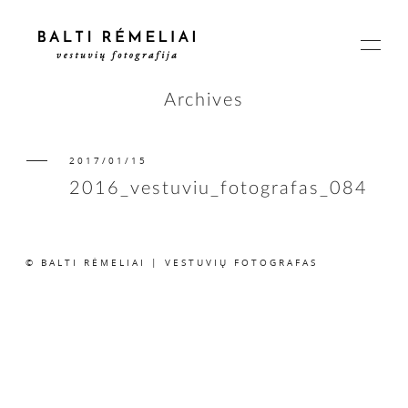
Archives
2017/01/15
PAGRINDINIS
2016_vestuviu_fotografas_084
APIE
© BALTI RĖMELIAI | VESTUVIŲ FOTOGRAFAS
ISTORIJOS
KAINOS
SUSISIEKIME