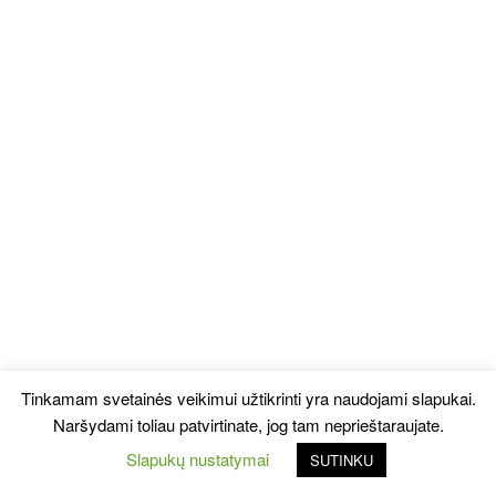
Tinkamam svetainės veikimui užtikrinti yra naudojami slapukai.
Naršydami toliau patvirtinate, jog tam neprieštaraujate.
Slapukų nustatymai
SUTINKU