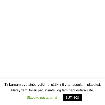
Tinkamam svetainės veikimui užtikrinti yra naudojami slapukai.
Naršydami toliau patvirtinate, jog tam neprieštaraujate.
Slapukų nustatymai
SUTINKU