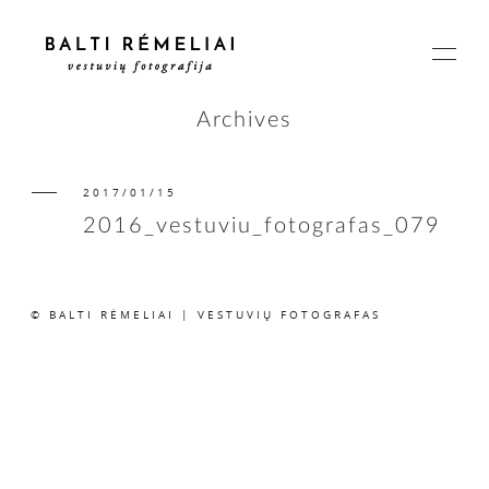
Archives
2017/01/15
PAGRINDINIS
2016_vestuviu_fotografas_079
APIE
© BALTI RĖMELIAI | VESTUVIŲ FOTOGRAFAS
ISTORIJOS
KAINOS
SUSISIEKIME