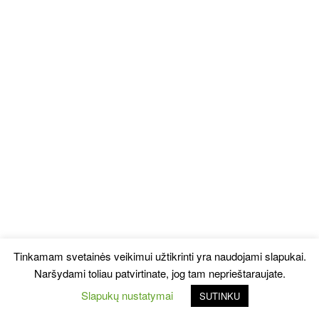
Tinkamam svetainės veikimui užtikrinti yra naudojami slapukai.
Naršydami toliau patvirtinate, jog tam neprieštaraujate.
Slapukų nustatymai
SUTINKU