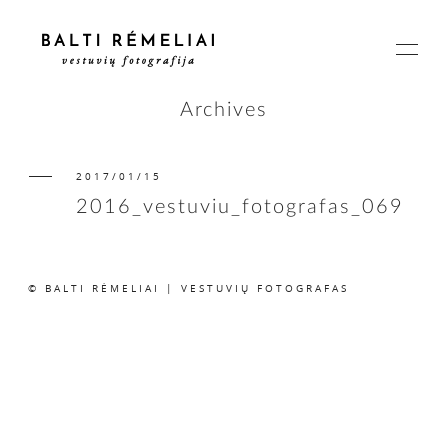
Archives
2017/01/15
PAGRINDINIS
2016_vestuviu_fotografas_069
APIE
© BALTI RĖMELIAI | VESTUVIŲ FOTOGRAFAS
ISTORIJOS
KAINOS
SUSISIEKIME