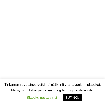
Tinkamam svetainės veikimui užtikrinti yra naudojami slapukai.
Naršydami toliau patvirtinate, jog tam neprieštaraujate.
Slapukų nustatymai
SUTINKU