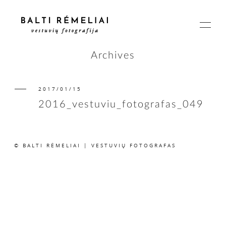
Archives
2017/01/15
PAGRINDINIS
2016_vestuviu_fotografas_049
APIE
© BALTI RĖMELIAI | VESTUVIŲ FOTOGRAFAS
ISTORIJOS
KAINOS
SUSISIEKIME