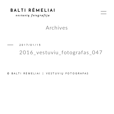
Archives
2017/01/15
PAGRINDINIS
2016_vestuviu_fotografas_047
APIE
© BALTI RĖMELIAI | VESTUVIŲ FOTOGRAFAS
ISTORIJOS
KAINOS
SUSISIEKIME