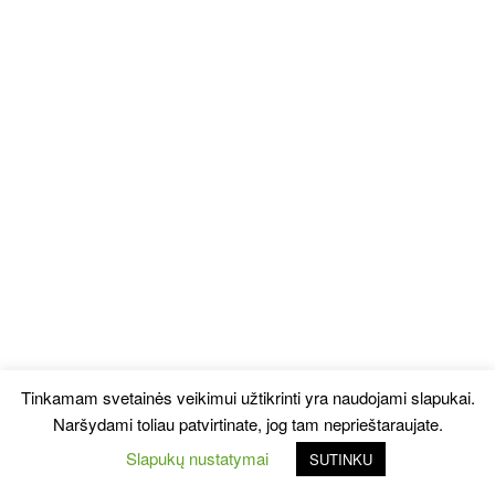
Tinkamam svetainės veikimui užtikrinti yra naudojami slapukai.
Naršydami toliau patvirtinate, jog tam neprieštaraujate.
Slapukų nustatymai
SUTINKU