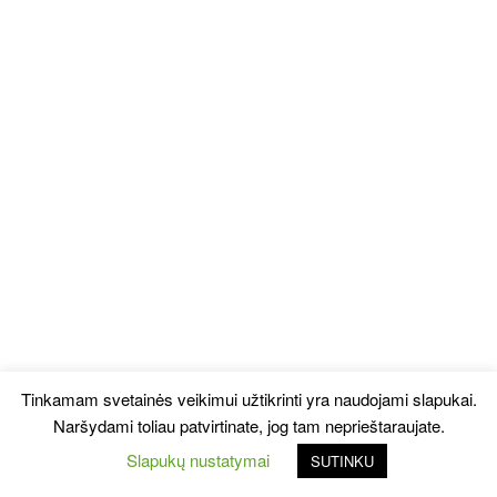
Tinkamam svetainės veikimui užtikrinti yra naudojami slapukai.
Naršydami toliau patvirtinate, jog tam neprieštaraujate.
Slapukų nustatymai
SUTINKU