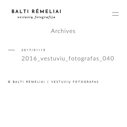
Archives
2017/01/15
PAGRINDINIS
2016_vestuviu_fotografas_040
APIE
© BALTI RĖMELIAI | VESTUVIŲ FOTOGRAFAS
ISTORIJOS
KAINOS
SUSISIEKIME