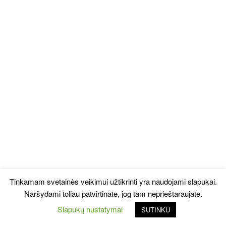
Tinkamam svetainės veikimui užtikrinti yra naudojami slapukai.
Naršydami toliau patvirtinate, jog tam neprieštaraujate.
Slapukų nustatymai
SUTINKU