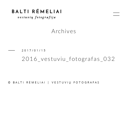
Archives
2017/01/15
PAGRINDINIS
2016_vestuviu_fotografas_032
APIE
© BALTI RĖMELIAI | VESTUVIŲ FOTOGRAFAS
ISTORIJOS
KAINOS
SUSISIEKIME