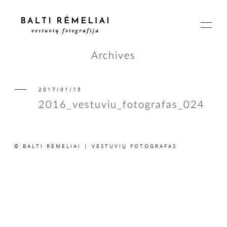
Archives
2017/01/15
PAGRINDINIS
2016_vestuviu_fotografas_024
APIE
© BALTI RĖMELIAI | VESTUVIŲ FOTOGRAFAS
ISTORIJOS
KAINOS
SUSISIEKIME