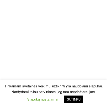
Tinkamam svetainės veikimui užtikrinti yra naudojami slapukai.
Naršydami toliau patvirtinate, jog tam neprieštaraujate.
Slapukų nustatymai
SUTINKU