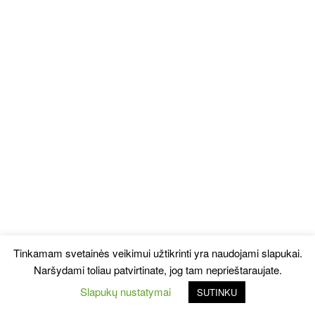
Tinkamam svetainės veikimui užtikrinti yra naudojami slapukai.
Naršydami toliau patvirtinate, jog tam neprieštaraujate.
Slapukų nustatymai
SUTINKU