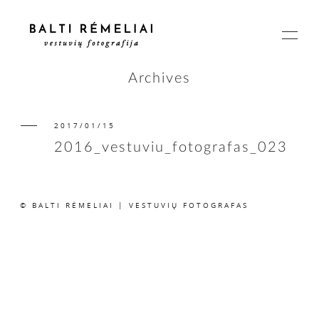
Archives
2017/01/15
PAGRINDINIS
2016_vestuviu_fotografas_023
APIE
© BALTI RĖMELIAI | VESTUVIŲ FOTOGRAFAS
ISTORIJOS
KAINOS
SUSISIEKIME