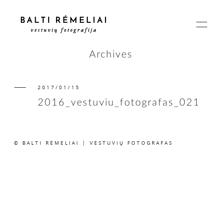
Archives
2017/01/15
PAGRINDINIS
2016_vestuviu_fotografas_021
APIE
© BALTI RĖMELIAI | VESTUVIŲ FOTOGRAFAS
ISTORIJOS
KAINOS
SUSISIEKIME