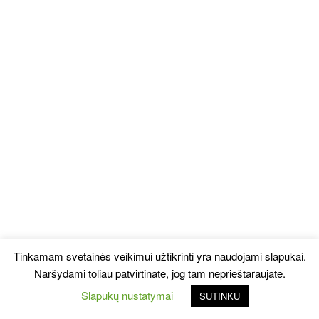
Tinkamam svetainės veikimui užtikrinti yra naudojami slapukai.
Naršydami toliau patvirtinate, jog tam neprieštaraujate.
Slapukų nustatymai
SUTINKU